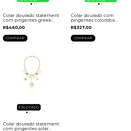
DE 15 ITENS
DE 15 ITENS
Colar dourado statement
Colar dourado com
com pingentes greek
pingentes coloridos
summer charms -
ocean charms -
R$460,00
R$327,00
CO01011403
CO01011402
ESGOTADO
Colar dourado statement
com pingentes solar