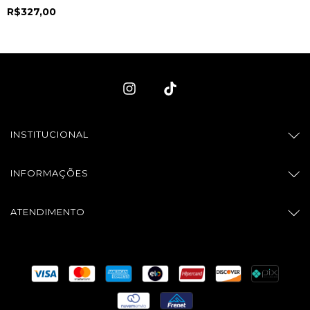
coast charms -
R$327,00
CO01011405
INSTITUCIONAL
INFORMAÇÕES
ATENDIMENTO