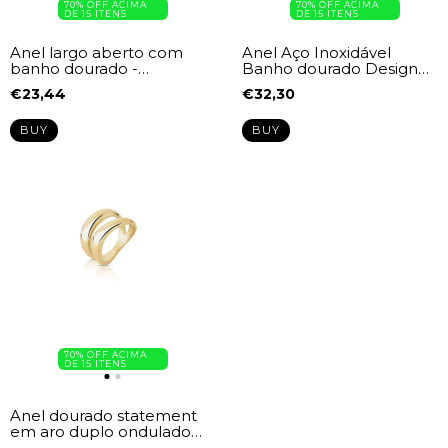
70% OFF ACIMA
70% OFF ACIMA
DE 15 ITENS
DE 15 ITENS
Anel largo aberto com
Anel Aço Inoxidável
banho dourado -
Banho dourado Design
AN03050583
Unione AN03050576
€23,44
€32,30
BUY
BUY
70% OFF ACIMA
DE 15 ITENS
Anel dourado statement
em aro duplo ondulado
vibe – AN03050627